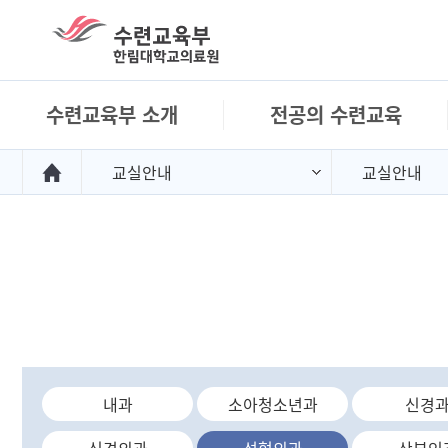
right menu background
H-CORE
수련교육부 소개
전공의 수련교육
교실안내
교실안내
내과
소아청소년과
신경