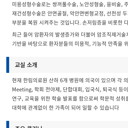
미용성형수술로는 쌍꺼풀수술, 노안성형술, 융비술, 주
재건성형수술은 안면골절, 악안면변형교정, 선천성 두개안
부분을 복원 시켜주는 것입니다. 손저림증을 비롯한 
최근 들어 암환자의 발생증가와 더불어 암조직제거술후
기반을 바탕으로 환자분들의 미용적, 기능적 만족을 
교실 소개
현재 한림의료원 산하 6개 병원에 의국이 있으며 각 
Meeting, 학회 전야제, 단합대회, 입국식, 퇴국식 등
연구, 교육을 위한 학술 발표를 함으로써 학문적 성취
대학에 관계없이 한 가족이 되어 일할 수 있습니다