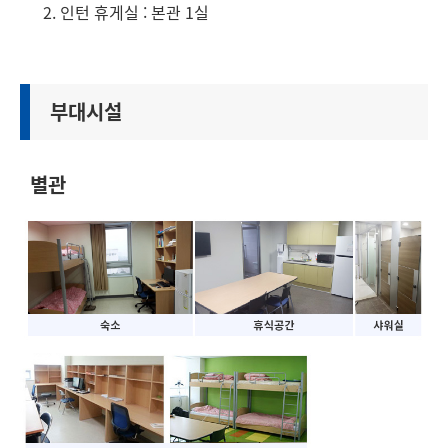
인턴 휴게실 : 본관 1실
부대시설
별관