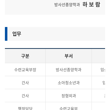
하 보 람
방사선종양학과
업무
구분
부서
직
수련교육부장
방사선종양학과
임상
간사
소아청소년과
임상
간사
정형외과
조
행정담당
수련교육부
계